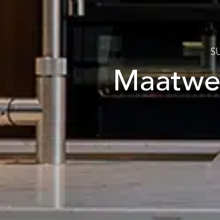
S
Maatwer