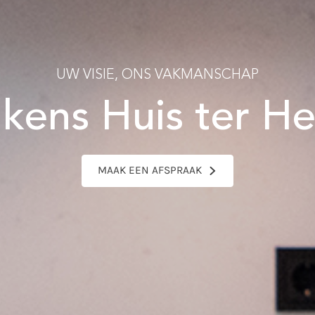
UW VISIE, ONS VAKMANSCHAP
kens Huis ter He
MAAK EEN AFSPRAAK